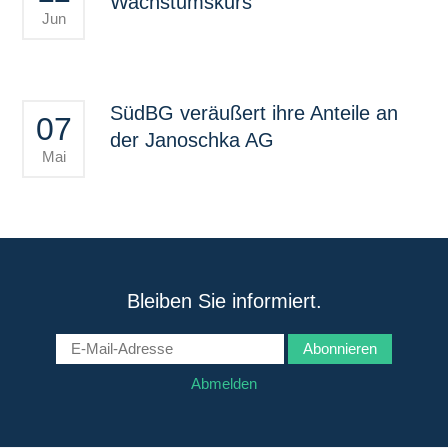
Wachstumskurs
Jun
SüdBG veräußert ihre Anteile an
07
der Janoschka AG
Mai
Gemeinsam erfolgreich.
Bleiben Sie informiert.
Abonnieren
Als eine führende Beteiligungsgesellschaft entwickelt
die Süd Beteiligungen GmbH (SüdBG)
Abmelden
Eigenkapitallösungen für den Mittelstand in
Deutschland, Österreich und der Schweiz.