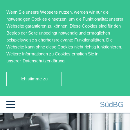
Wenn Sie unsere Webseite nutzen, werden wir nur die
Gemeinsam erfolgreich.
notwendigen Cookies einsetzen, um die Funktionalität unserer
Webseite garantieren zu können. Diese Cookies sind für den
Betrieb der Seite unbedingt notwendig und ermöglichen
Als eine führende Beteiligungsgesellschaft entwickelt
beispielsweise sicherheitsrelevante Funktionalitäten. Die
die Süd Beteiligungen GmbH (SüdBG)
Webseite kann ohne diese Cookies nicht richtig funktionieren.
Eigenkapitallösungen für den Mittelstand in
Weitere Informationen zu Cookies erhalten Sie in
Deutschland, Österreich und der Schweiz.
unserer
Datenschutzerklärung
Die SüdBG
Ich stimme zu
Sven Rahm Fotografie// Portfoliounternehmen: m+m
SüdBG
Navigation