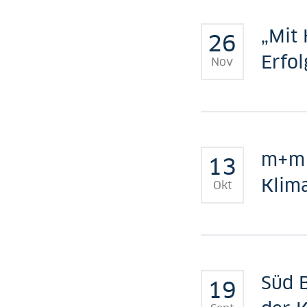
„Mit
26
Erfol
Nov
m+m 
13
Klim
Okt
Süd B
19