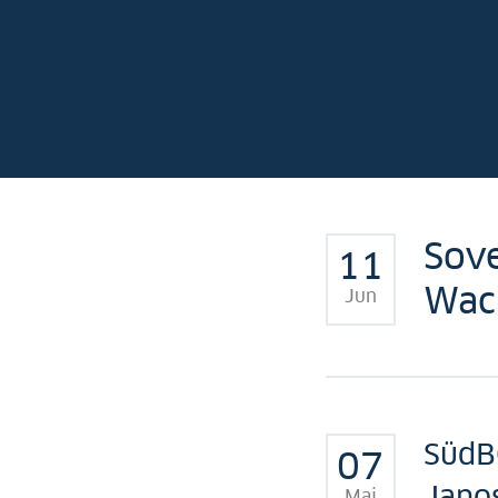
Sov
11
Wac
Jun
SüdBG
07
Jano
Mai