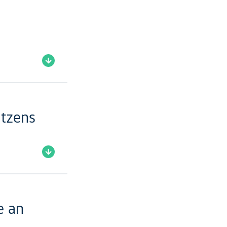
tzens
e an